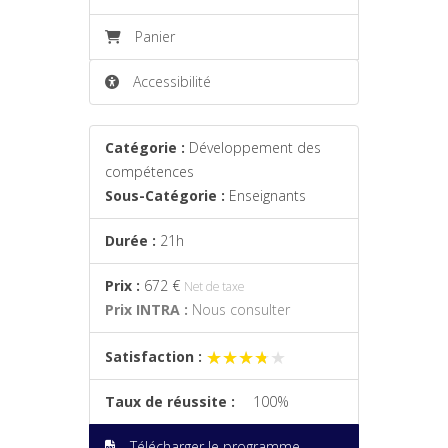
Panier
Accessibilité
Catégorie :
Développement des
compétences
Sous-Catégorie :
Enseignants
Durée :
21h
Prix :
672 €
Net de taxe
Prix INTRA :
Nous consulter
★★★★★
★★★★★
Satisfaction :
Taux de réussite :
100%
Télécharger le programme